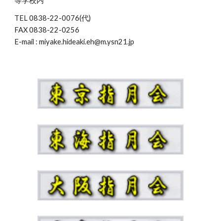
等学校内
TEL 0838-22-0076(代)
FAX 0838-22-0256
E-mail : miyake.hideaki.eh@m.ysn21.jp