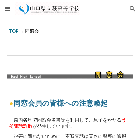
Skip to main content
Skip to navigation
TOP
→
同窓会
●
同窓会員の皆様への注意喚起
県内各地で同窓会名簿等を利用して、息子をかたる
う
そ電話詐欺
が発生しています。
被害に遭わないために、不審電話は直ちに警察に通報